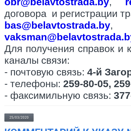
obr@belavtostrada.by
,
r
договора и регистрации тр
bas@belavtostrada.by
,
vaksman@belavtostrada.b
Для получения справок и 
каналы связи:
- почтовую связь:
4-й Заго
- телефоны:
259-80-05, 259
- факсимильную связь:
377
25/03/2020