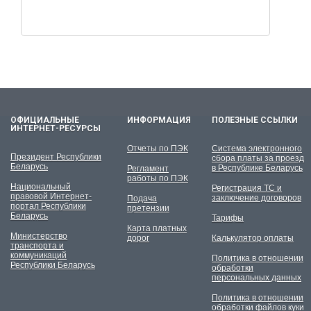
ОФИЦИАЛЬНЫЕ
ИНФОРМАЦИЯ
ПОЛЕЗНЫЕ ССЫЛКИ
ИНТЕРНЕТ-РЕСУРСЫ
Отчеты по ПЭК
Система электронного
Президент Республики
сбора платы за проезд
Беларусь
в Республике Беларусь
Регламент
работы по ПЭК
Национальный
Регистрация ТС и
правовой Интернет-
заключение договоров
Подача
портал Республики
претензии
Беларусь
Тарифы
Карта платных
Министерство
дорог
Калькулятор оплаты
транспорта и
коммуникаций
Политика в отношении
Республики Беларусь
обработки
персональных данных
Политика в отношении
обработки файлов куки