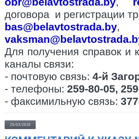
obr@belavtostrada.by
,
r
договора и регистрации тр
bas@belavtostrada.by
,
vaksman@belavtostrada.b
Для получения справок и 
каналы связи:
- почтовую связь:
4-й Заго
- телефоны:
259-80-05, 259
- факсимильную связь:
377
25/03/2020