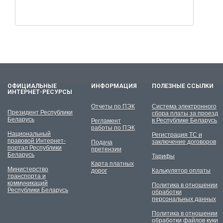
ОФИЦИАЛЬНЫЕ
ИНФОРМАЦИЯ
ПОЛЕЗНЫЕ ССЫЛКИ
ИНТЕРНЕТ-РЕСУРСЫ
Отчеты по ПЭК
Система электронного
Президент Республики
сбора платы за проезд
Беларусь
в Республике Беларусь
Регламент
работы по ПЭК
Национальный
Регистрация ТС и
правовой Интернет-
заключение договоров
Подача
портал Республики
претензии
Беларусь
Тарифы
Карта платных
Министерство
дорог
Калькулятор оплаты
транспорта и
коммуникаций
Политика в отношении
Республики Беларусь
обработки
персональных данных
Политика в отношении
обработки файлов куки