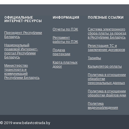
ОФИЦИАЛЬНЫЕ
ИНФОРМАЦИЯ
ПОЛЕЗНЫЕ ССЫЛКИ
ИНТЕРНЕТ-РЕСУРСЫ
Отчеты по ПЭК
Система электронного
Президент Республики
сбора платы за проезд
Беларусь
в Республике Беларусь
Регламент
работы по ПЭК
Национальный
Регистрация ТС и
правовой Интернет-
заключение договоров
Подача
портал Республики
претензии
Беларусь
Тарифы
Карта платных
Министерство
дорог
Калькулятор оплаты
транспорта и
коммуникаций
Политика в отношении
Республики Беларусь
обработки
персональных данных
Политика в отношении
обработки файлов куки
Политика
видеонаблюдения
© 2019
www.belavtostrada.by