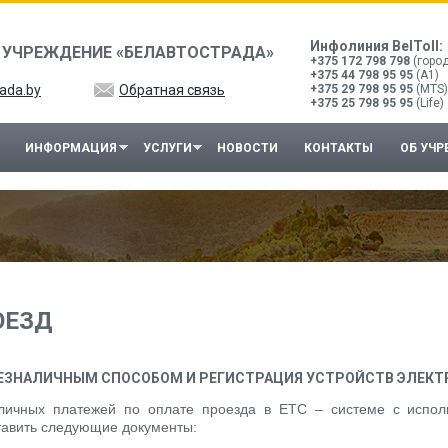
Инфолиния BelToll:
 УЧРЕЖДЕНИЕ «БЕЛАВТОСТРАДА»
+375 172 798 798
(горо
+375 44 798 95 95
(A1)
ada.by
Обратная связь
+375 29 798 95 95
(MTS)
+375 25 798 95 95
(Life)
ИНФОРМАЦИЯ
УСЛУГИ
НОВОСТИ
КОНТАКТЫ
ОБ УЧ
ОЕЗД
ЕЗНАЛИЧНЫМ СПОСОБОМ И РЕГИСТРАЦИЯ УСТРОЙСТВ ЭЛЕКТ
личных платежей по оплате проезда в ЕТС – системе с испол
тавить следующие документы: