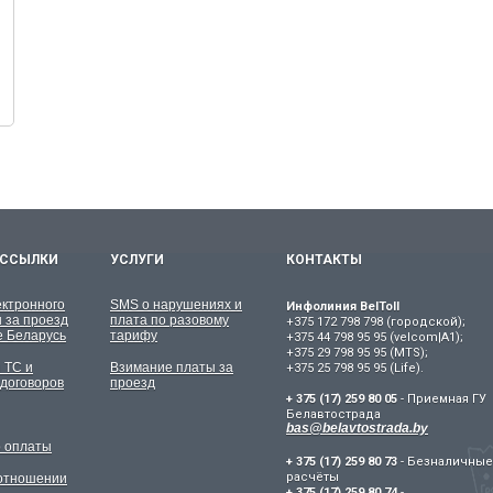
 ССЫЛКИ
УСЛУГИ
КОНТАКТЫ
ектронного
SMS о нарушениях и
Инфолиния BelToll
 за проезд
плата по разовому
+375 172 798 798 (городской);
е Беларусь
тарифу
+375 44 798 95 95 (velcom|A1);
+375 29 798 95 95 (MTS);
 ТС и
Взимание платы за
+375 25 798 95 95 (Life).
договоров
проезд
+ 375 (17) 259 80 05
- Приемная ГУ
Белавтострада
bas@belavtostrada.by
р оплаты
+ 375 (17) 259 80 73
- Безналичные
расчёты
 отношении
+ 375 (17) 259 80 74
-