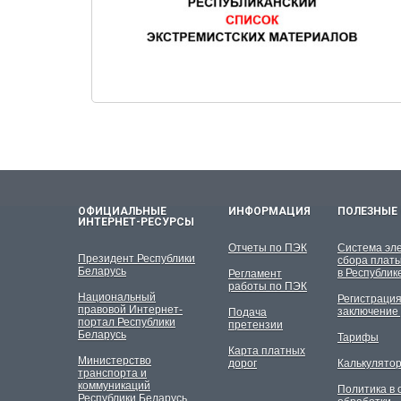
ОФИЦИАЛЬНЫЕ
ИНФОРМАЦИЯ
ПОЛЕЗНЫЕ
ИНТЕРНЕТ-РЕСУРСЫ
Отчеты по ПЭК
Система эл
Президент Республики
сбора платы
Беларусь
в Республик
Регламент
работы по ПЭК
Национальный
Регистрация
правовой Интернет-
заключение 
Подача
портал Республики
претензии
Беларусь
Тарифы
Карта платных
Министерство
дорог
Калькулято
транспорта и
коммуникаций
Политика в
Республики Беларусь