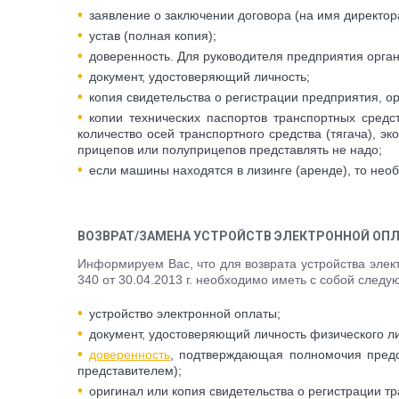
заявление о заключении договора (на имя директор
устав (полная копия);
доверенность. Для руководителя предприятия орган
документ, удостоверяющий личность;
копия свидетельства о регистрации предприятия, о
копии технических паспортов транспортных средс
количество осей транспортного средства (тягача), э
прицепов или полуприцепов представлять не надо;
если машины находятся в лизинге (аренде), то нео
ВОЗВРАТ/ЗАМЕНА УСТРОЙСТВ ЭЛЕКТРОННОЙ ОП
Информируем Вас, что для возврата устройства элек
340 от 30.04.2013 г. необходимо иметь с собой след
устройство электронной оплаты;
документ, удостоверяющий личность физического л
доверенность
, подтверждающая полномочия предс
представителем);
оригинал или копия свидетельства о регистрации тр