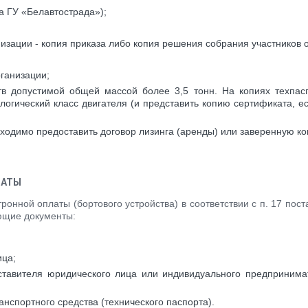
а ГУ «Белавтострада»);
изации - копия приказа либо копия решения собрания участников 
рганизации;
тв допустимой общей массой более 3,5 тонн. На копиях техпас
кологический класс двигателя (и представить копию сертификата, е
бходимо предоставить договор лизинга (аренды) или заверенную к
ЛАТЫ
тронной оплаты (бортового устройства) в соответствии с п. 17 по
ующие документы:
ица;
тавителя юридического лица или индивидуального предпринимате
анспортного средства (технического паспорта).