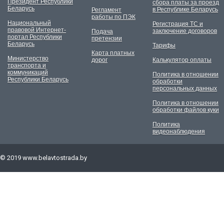
Президент Республики
сбора платы за проезд
Беларусь
в Республике Беларусь
Регламент
работы по ПЭК
Национальный
Регистрация ТС и
правовой Интернет-
заключение договоров
Подача
портал Республики
претензии
Беларусь
Тарифы
Карта платных
Министерство
дорог
Калькулятор оплаты
транспорта и
коммуникаций
Политика в отношении
Республики Беларусь
обработки
персональных данных
Политика в отношении
обработки файлов куки
Политика
видеонаблюдения
© 2019
www.belavtostrada.by