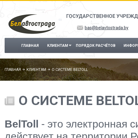
Перейти к основному содержанию
ГОСУДАРСТВЕННОЕ УЧРЕЖД
bas@belavtostrada.by
ГЛАВНАЯ
КЛИЕНТАМ
ПОРЯДОК РАСЧЁТОВ
ИНФОР
ГЛАВНАЯ
КЛИЕНТАМ
О СИСТЕМЕ BELTOLL
О СИСТЕМЕ BELTO
BelToll
- это электронная с
действует на территории Р