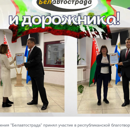
дения "Белавтострада" принял участие в республиканской благотво