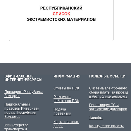
ОФИЦИАЛЬНЫЕ
ИНФОРМАЦИЯ
ПОЛЕЗНЫЕ ССЫЛКИ
ИНТЕРНЕТ-РЕСУРСЫ
Отчеты по ПЭК
Система электронного
Президент Республики
сбора платы за проезд
Беларусь
в Республике Беларусь
Регламент
работы по ПЭК
Национальный
Регистрация ТС и
правовой Интернет-
заключение договоров
Подача
портал Республики
претензии
Беларусь
Тарифы
Карта платных
Министерство
дорог
Калькулятор оплаты
транспорта и