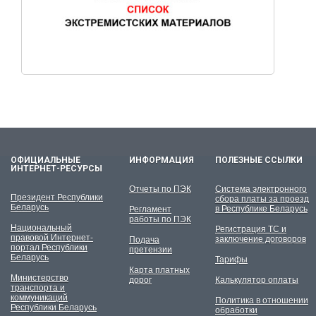
ОФИЦИАЛЬНЫЕ
ИНФОРМАЦИЯ
ПОЛЕЗНЫЕ ССЫЛКИ
ИНТЕРНЕТ-РЕСУРСЫ
Отчеты по ПЭК
Система электронного
Президент Республики
сбора платы за проезд
Беларусь
в Республике Беларусь
Регламент
работы по ПЭК
Национальный
Регистрация ТС и
правовой Интернет-
заключение договоров
Подача
портал Республики
претензии
Беларусь
Тарифы
Карта платных
Министерство
дорог
Калькулятор оплаты
транспорта и
коммуникаций
Политика в отношении
Республики Беларусь
обработки