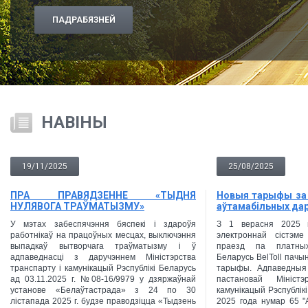
ПАДРАБЯЗНЕЙ
НАВІНЫ
19/11/2025
25/08/2025
ПРА ПРАВЯДЗЕННЕ «ТЫДНЯ
Новыя тарыфы за 
НУЛЯВОГА ТРАЎМАТЫЗМУ»
аўтамабільных да
У мэтах забеспячэння бяспекі і здароўя
З 1 верасня 2025 
работнікаў на працоўных месцах, выключэння
электроннай сістэм
выпадкаў вытворчага траўматызму і ў
праезд па платных
адпаведнасці з даручэннем Міністэрства
Беларусь BelToll пачы
транспарту і камунікацый Рэспублікі Беларусь
тарыфы. Адпаведныя
ад 03.11.2025 г. №08-16/9979 у дзяржаўнай
пастановай Мініст
установе «Белаўтастрада» з 24 по 30
камунікацый Рэспублік
лiстапада 2025 г. будзе праводзіцца «Тыдзень
2025 года нумар 65 "