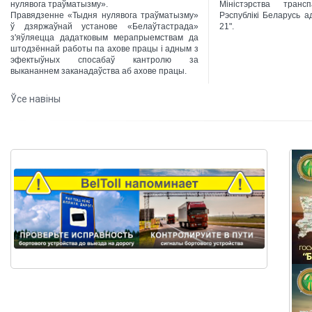
нулявога траўматызму».
Міністэрства транс
Правядзенне «Тыдня нулявога траўматызму»
Рэспублікі Беларусь а
ў дзяржаўнай установе «Белаўтастрада»
21".
з'яўляецца дадатковым мерапрыемствам да
штодзённай работы па ахове працы і адным з
эфектыўных спосабаў кантролю за
выкананнем заканадаўства аб ахове працы.
Ўсе навіны