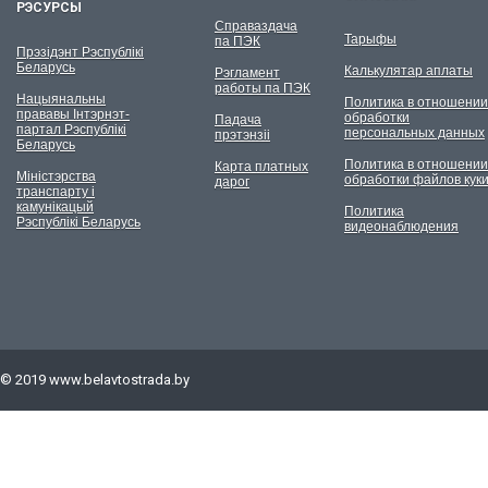
РЭСУРСЫ
Справаздача
Тарыфы
па ПЭК
Прэзідэнт Рэспублікі
Беларусь
Калькулятар аплаты
Рэгламент
работы па ПЭК
Нацыянальны
Политика в отношении
прававы Інтэрнэт-
обработки
Падача
партал Рэспублікі
персональных данных
прэтэнзіі
Беларусь
Политика в отношении
Карта платных
Міністэрства
обработки файлов кук
дарог
транспарту і
камунікацый
Политика
Рэспублікі Беларусь
видеонаблюдения
© 2019
www.belavtostrada.by