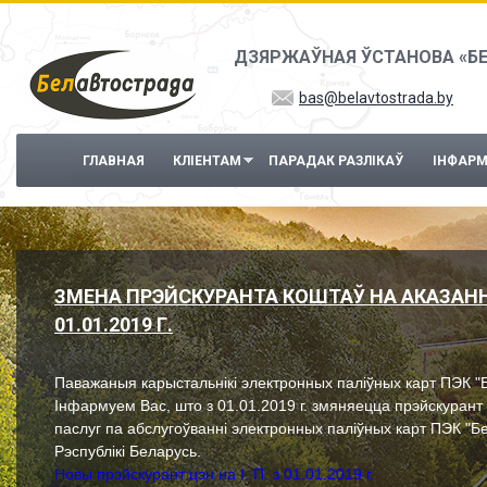
Перайсці да асноўнага змесціва
ДЗЯРЖАЎНАЯ ЎСТАНОВА «Б
bas@belavtostrada.by
ГЛАВНАЯ
КЛІЕНТАМ
ПАРАДАК РАЗЛІКАЎ
ІНФАР
ЗМЕНА ПРЭЙСКУРАНТА КОШТАЎ НА АКАЗАН
01.01.2019 Г.
а
Паважаныя карыстальнікі электронных паліўных карт ПЭК "
Інфармуем Вас, што з 01.01.2019 г. змяняецца прэйскуран
паслуг па абслугоўванні электронных паліўных карт ПЭК "Б
Рэспублікі Беларусь.
Новы прэйскурант цэн на І. П. з 01.01.2019 г.