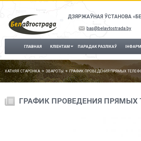
Перайсці да асноўнага змесціва
ДЗЯРЖАЎНАЯ ЎСТАНОВА «Б
bas@belavtostrada.by
ГЛАВНАЯ
КЛІЕНТАМ
ПАРАДАК РАЗЛІКАЎ
ІНФАР
ХАТНЯЯ СТАРОНКА
ЗВАРОТЫ
ГРАФИК ПРОВЕДЕНИЯ ПРЯМЫХ ТЕЛЕФО
ГРАФИК ПРОВЕДЕНИЯ ПРЯМЫХ 