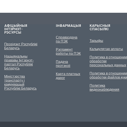
АФІЦЫЙНЫЯ
ІНФАРМАЦЫЯ
КАРЫСНЫЯ
ІНТЭРНЭТ-
СПАСЫЛКІ
РЭСУРСЫ
Справаздача
Тарыфы
па ПЭК
Прэзідэнт Рэспублікі
Беларусь
Калькулятар аплаты
Рэгламент
работы па ПЭК
Нацыянальны
Политика в отношении
прававы Інтэрнэт-
обработки
Падача
партал Рэспублікі
персональных данных
прэтэнзіі
Беларусь
Политика в отношении
Карта платных
Міністэрства
обработки файлов кук
дарог
транспарту і
камунікацый
Политика
Рэспублікі Беларусь
видеонаблюдения