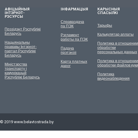
АФІЦЫЙНЫЯ
ІНФАРМАЦЫЯ
КАРЫСНЫЯ
ІНТЭРНЭТ-
СПАСЫЛКІ
РЭСУРСЫ
Справаздача
Тарыфы
па ПЭК
Прэзідэнт Рэспублікі
Беларусь
Калькулятар аплаты
Рэгламент
работы па ПЭК
Нацыянальны
Политика в отношении
прававы Інтэрнэт-
обработки
Падача
партал Рэспублікі
персональных данных
прэтэнзіі
Беларусь
Политика в отношении
Карта платных
Міністэрства
обработки файлов кук
дарог
транспарту і
камунікацый
Политика
Рэспублікі Беларусь
видеонаблюдения
© 2019
www.belavtostrada.by