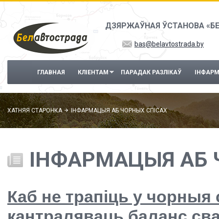
Перайсці да асноўнага змесціва
ДЗЯРЖАЎНАЯ ЎСТАНОВА «Б
bas@belavtostrada.by
ГЛАВНАЯ
КЛІЕНТАМ
ПАРАДАК РАЗЛІКАЎ
ІНФАР
ХАТНЯЯ СТАРОНКА
ІНФАРМАЦЫЯ АБ ЧОРНЫХ СПІСАХ
ІНФАРМАЦЫЯ АБ 
Каб не трапіць у чорныя
кантраляваць баланс сва