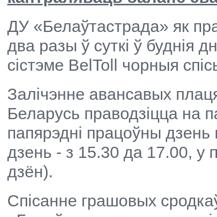
ДУ «Белаўтастрада» як пра
два разы ў суткі ў буднія дні
сістэме BelToll чорныя спіс
Залічэнне авансавых плаця
Беларусь праводзіцца на п
папярэдні працоўны дзень 
дзень - з 15.30 да 17.00, у
дзён).
Спісанне грашовых сродкаў