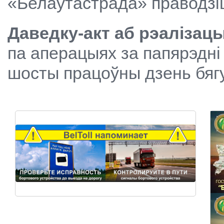
«Белаўтастрада» праводзіцц
Даведку-акт аб рэалізацы
па аперацыях за папярэдні
шосты працоўны дзень бяг