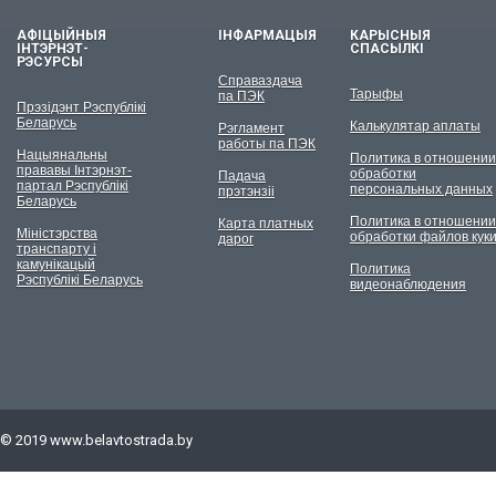
АФІЦЫЙНЫЯ
ІНФАРМАЦЫЯ
КАРЫСНЫЯ
ІНТЭРНЭТ-
СПАСЫЛКІ
РЭСУРСЫ
Справаздача
Тарыфы
па ПЭК
Прэзідэнт Рэспублікі
Беларусь
Калькулятар аплаты
Рэгламент
работы па ПЭК
Нацыянальны
Политика в отношении
прававы Інтэрнэт-
обработки
Падача
партал Рэспублікі
персональных данных
прэтэнзіі
Беларусь
Политика в отношении
Карта платных
Міністэрства
обработки файлов кук
дарог
транспарту і
камунікацый
Политика
Рэспублікі Беларусь
видеонаблюдения
© 2019
www.belavtostrada.by