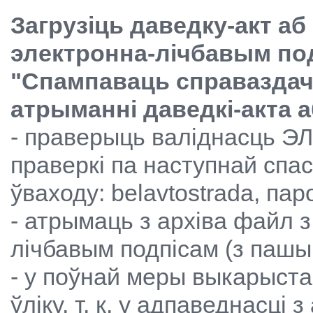
Загрузіць даведку-акт аб
электронна-лічбавым под
"Спампаваць справаздачу 
атрыманні даведкі-акта а
- праверыць валіднасць ЭЛ
праверкі па наступнай сп
ўваходу: belavtostrada, паро
- атрымаць з архіва файл з
лічбавым подпісам (з пашыр
- у поўнай меры выкарыста
ўліку, т. к. у адпаведнасці