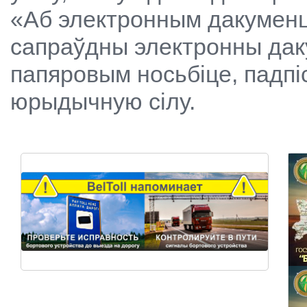
«Аб электронным дакуменц
сапраўдны электронны дак
папяровым носьбіце, падпі
юрыдычную сілу.