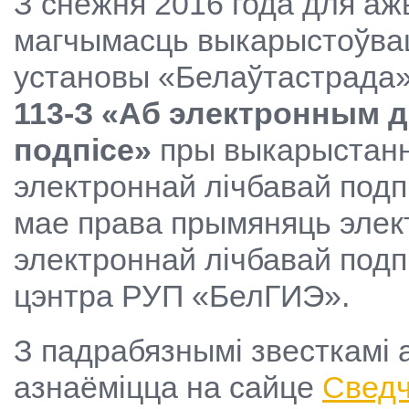
З снежня 2016 года для аж
магчымасць выкарыстоўва
установы «Белаўтастрада»
113-З «Аб электронным 
подпісе»
пры выкарыстанн
электроннай лічбавай под
мае права прымяняць элек
электроннай лічбавай подп
цэнтра РУП «БелГИЭ».
З падрабязнымі звесткамі 
азнаёміцца на сайце
Сведч