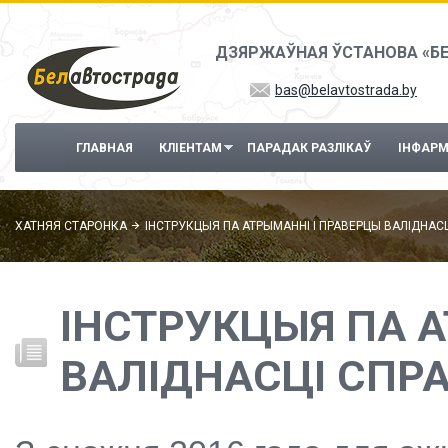
Перайсці да асноўнага змесціва
ДЗЯРЖАЎНАЯ ЎСТАНОВА «Б
bas@belavtostrada.by
ГЛАВНАЯ
КЛІЕНТАМ
ПАРАДАК РАЗЛІКАЎ
ІНФАР
ХАТНЯЯ СТАРОНКА
ІНСТРУКЦЫЯ ПА АТРЫМАННІ І ПРАВЕРЦЫ ВАЛІДНАС
ІНСТРУКЦЫЯ ПА 
ВАЛІДНАСЦІ СПР