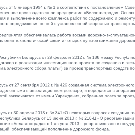
сь от 5 января 1994 г. № 1 в соответствии с постановлением Сове
арственное производственное предприятие «Белавтострада». Основ
ия и выполнение всего комплекса работ по содержанию и ремонту 
ного передвижения по ней с установленной скоростью транспортны
предприятия обеспечивалась работа восьми дорожно-эксплуатацио
вления технологической связи и четырех пунктов взимания дорожн
еспублики Беларусь от 29 февраля 2012 г. № 188 между Республик
оговор о реализации инвестиционного проекта по созданию и эксп
ма электронного сбора платы") за проезд транспортных средств п
русь от 27 сентября 2012 г. № 426 созданная система электронног
пределенными в инвестиционном договоре, и передается в операти
огой заключаются от имени Учреждения, собранная плата за прое
сь от 30 апреля 2013 г. № 341«О некоторых вопросах создания г
еспублики Беларусь от 13 июня 2013 г. № 218-Ц «О реорганизации
тие «Белавтострада» с 1 августа 2013 г. реорганизовано в госуда
заций, обеспечивающей пополнение дорожного фонда.