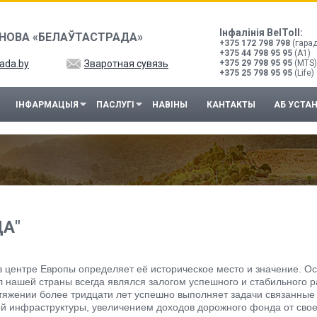
Інфалінія BelToll:
НОВА «БЕЛАЎТАСТРАДА»
+375 172 798 798
(гарад
+375 44 798 95 95
(A1)
ada.by
Зваротная сувязь
+375 29 798 95 95
(MTS)
+375 25 798 95 95
(Life)
ІНФАРМАЦЫЯ
ПАСЛУГІ
НАВІНЫ
КАНТАКТЫ
АБ УСТА
ДА"
 центре Европы определяет её историческое место и значение. Ос
л нашей страны всегда являлся залогом успешного и стабильного 
тяжении более тридцати лет успешно выполняет задачи связанные
ой инфраструктуры, увеличением доходов дорожного фонда от свое