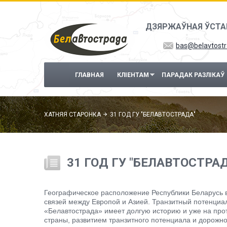
Перайсці да асноўнага змесціва
ДЗЯРЖАЎНАЯ ЎСТА
bas@belavtostr
ГЛАВНАЯ
КЛІЕНТАМ
ПАРАДАК РАЗЛІКАЎ
ХАТНЯЯ СТАРОНКА
31 ГОД ГУ "БЕЛАВТОСТРАДА"
31 ГОД ГУ "БЕЛАВТОСТРА
Географическое расположение Республики Беларусь в
связей между Европой и Азией. Транзитный потенциа
«Белавтострада» имеет долгую историю и уже на про
страны, развитием транзитного потенциала и дорожн