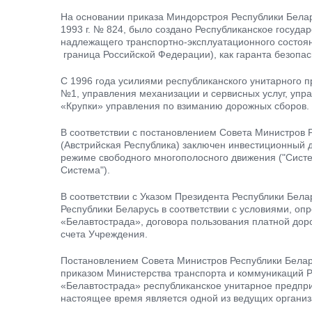
На основании приказа Миндорстроя Республики Белару
1993 г. № 824, было создано Республиканское госуд
надлежащего транспортно-эксплуатационного состоян
граница Российской Федерации), как гаранта безопас
С 1996 года усилиями республиканского унитарного 
№1, управления механизации и сервисных услуг, упра
«Крупки» управления по взиманию дорожных сборов.
В соответствии с постановлением Совета Министров Р
(Австрийская Республика) заключен инвестиционный д
режиме свободного многополосного движения ("Систе
Система").
В соответствии с Указом Президента Республики Бела
Республики Беларусь в соответствии с условиями, о
«Белавтострада», договора пользования платной дор
счета Учреждения.
Постановлением Совета Министров Республики Белару
приказом Министерства транспорта и коммуникаций Р
«Белавтострада» республиканское унитарное предприя
настоящее время является одной из ведущих органи