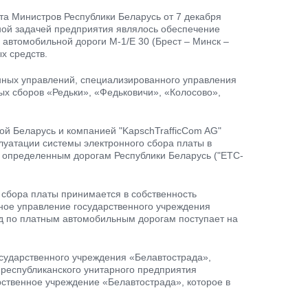
та Министров Республики Беларусь от 7 декабря
ной задачей предприятия являлось обеспечение
автомобильной дороги М-1/Е 30 (Брест – Минск –
х средств.
нных управлений, специализированного управления
ых сборов «Редьки», «Федьковичи», «Колосово»,
ой Беларусь и компанией "KapschTrafficCom AG"
луатации системы электронного сбора платы в
о определенным дорогам Республики Беларусь ("ЕТС-
о сбора платы принимается в собственность
вное управление государственного учреждения
зд по платным автомобильным дорогам поступает на
осударственного учреждения «Белавтострада»,
 республиканского унитарного предприятия
рственное учреждение «Белавтострада», которое в