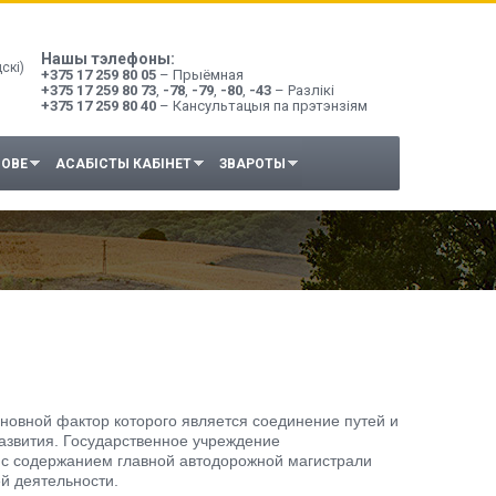
Нашы тэлефоны:
скі)
+375 17 259 80 05
– Прыёмная
+375 17 259 80 73
,
-78
,
-79
,
-80
,
-43
– Разлікі
+375 17 259 80 40
– Кансультацыя па прэтэнзіям
НОВЕ
АСАБІСТЫ КАБІНЕТ
ЗВАРОТЫ
новной фактор которого является соединение путей и
развития. Государственное учреждение
 с содержанием главной автодорожной магистрали
й деятельности.