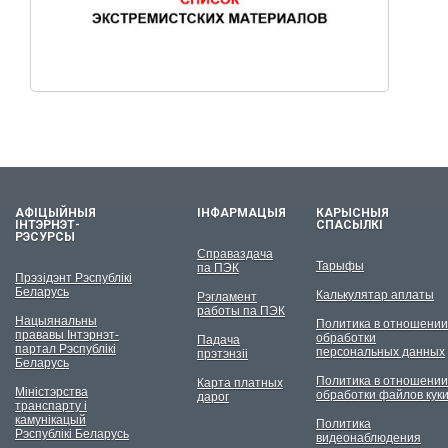
АФІЦЫЙНЫЯ
ІНФАРМАЦЫЯ
КАРЫСНЫЯ
ІНТЭРНЭТ-
СПАСЫЛКІ
РЭСУРСЫ
Справаздача
Тарыфы
па ПЭК
Прэзідэнт Рэспублікі
Беларусь
Калькулятар аплаты
Рэгламент
работы па ПЭК
Нацыянальны
Политика в отношении
прававы Інтэрнэт-
обработки
Падача
партал Рэспублікі
персональных данных
прэтэнзіі
Беларусь
Политика в отношении
Карта платных
Міністэрства
обработки файлов кук
дарог
транспарту і
камунікацый
Политика
Рэспублікі Беларусь
видеонаблюдения