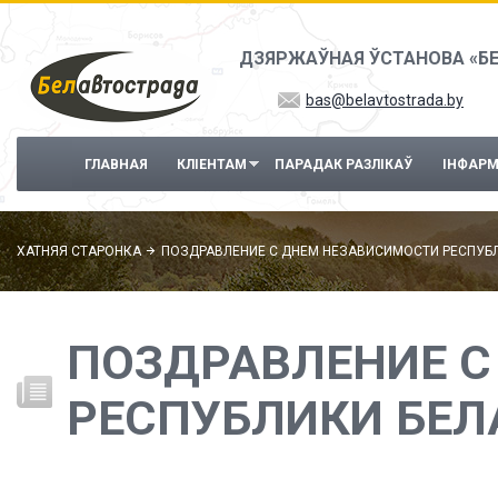
Перайсці да асноўнага змесціва
ДЗЯРЖАЎНАЯ ЎСТАНОВА «Б
bas@belavtostrada.by
ГЛАВНАЯ
КЛІЕНТАМ
ПАРАДАК РАЗЛІКАЎ
ІНФАР
ХАТНЯЯ СТАРОНКА
ПОЗДРАВЛЕНИЕ С ДНЕМ НЕЗАВИСИМОСТИ РЕСПУБ
ПОЗДРАВЛЕНИЕ С
РЕСПУБЛИКИ БЕЛ