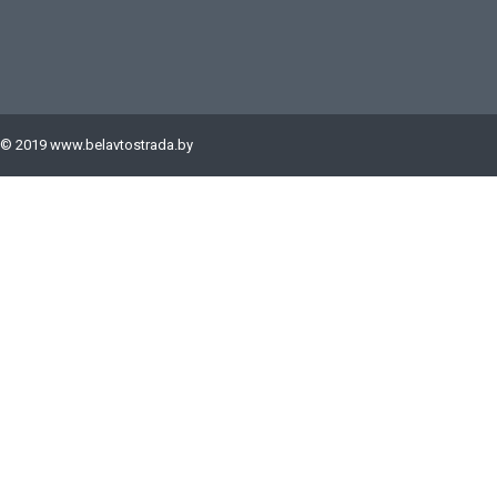
© 2019
www.belavtostrada.by