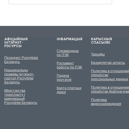
АФІЦЫЙНЫЯ
ІНФАРМАЦЫЯ
КАРЫСНЫЯ
ІНТЭРНЭТ-
СПАСЫЛКІ
РЭСУРСЫ
Справаздача
Тарыфы
па ПЭК
Прэзідэнт Рэспублікі
Беларусь
Калькулятар аплаты
Рэгламент
работы па ПЭК
Нацыянальны
Политика в отношении
прававы Інтэрнэт-
обработки
Падача
партал Рэспублікі
персональных данных
прэтэнзіі
Беларусь
Политика в отношении
Карта платных
Міністэрства
обработки файлов кук
дарог
транспарту і
камунікацый
Политика
Рэспублікі Беларусь
видеонаблюдения