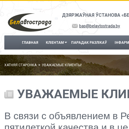
Перайсці да асноўнага змесціва
ДЗЯРЖАЎНАЯ ЎСТАНОВА «Б
bas@belavtostrada.by
ГЛАВНАЯ
КЛІЕНТАМ
ПАРАДАК РАЗЛІКАЎ
ІНФАР
ХАТНЯЯ СТАРОНКА
УВАЖАЕМЫЕ КЛИЕНТЫ!
УВАЖАЕМЫЕ КЛИ
В связи с объявлением в Р
пятилеткой качества и в ц