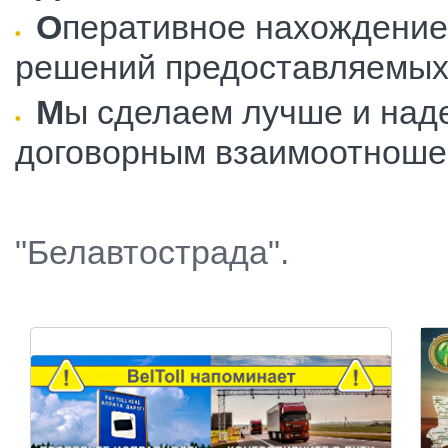
О
перативное нахождение
решений предоставляемых 
М
ы сделаем лучше и наде
договорным взаимоотноше
С уважение
"Белавтострада".