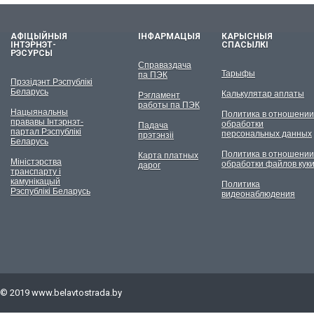
АФІЦЫЙНЫЯ
ІНФАРМАЦЫЯ
КАРЫСНЫЯ
ІНТЭРНЭТ-
СПАСЫЛКІ
РЭСУРСЫ
Справаздача
Тарыфы
па ПЭК
Прэзідэнт Рэспублікі
Беларусь
Калькулятар аплаты
Рэгламент
работы па ПЭК
Нацыянальны
Политика в отношении
прававы Інтэрнэт-
обработки
Падача
партал Рэспублікі
персональных данных
прэтэнзіі
Беларусь
Политика в отношении
Карта платных
Міністэрства
обработки файлов кук
дарог
транспарту і
камунікацый
Политика
Рэспублікі Беларусь
видеонаблюдения
© 2019
www.belavtostrada.by