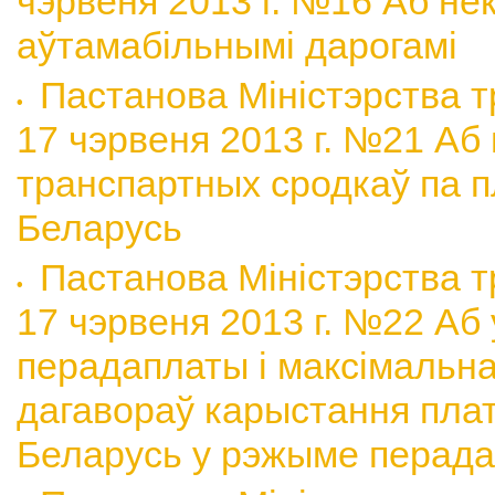
чэрвеня 2013 г. №16 Аб н
аўтамабільнымі дарогамі
Пастанова Міністэрства т
17 чэрвеня 2013 г. №21 Аб
транспартных сродкаў па п
Беларусь
Пастанова Міністэрства т
17 чэрвеня 2013 г. №22 Аб
перадаплаты і максімальна
дагавораў карыстання плат
Беларусь у рэжыме перад