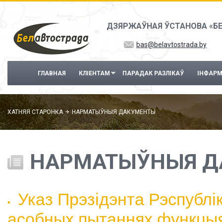
Перайсці да асноўнага змесціва
ДЗЯРЖАЎНАЯ ЎСТАНОВА «Б
bas@belavtostrada.by
ГЛАВНАЯ
КЛІЕНТАМ
ПАРАДАК РАЗЛІКАЎ
ІНФАР
ХАТНЯЯ СТАРОНКА
НАРМАТЫЎНЫЯ ДАКУМЕНТЫ
НАРМАТЫЎНЫЯ Д
Указ Прэзідэнта Рэспублі
асобных пытаннях функцыя