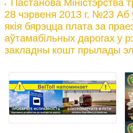
Пастанова Міністэрства т
28 чэрвеня 2013 г. №23 Аб 
якія бярэцца плата за пра
аўтамабільных дарогах у р
закладны кошт прылады э