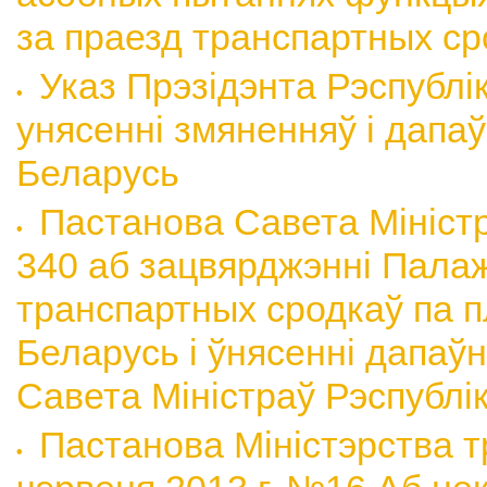
за праезд транспартных ср
Указ Прэзідэнта Рэспублі
унясенні змяненняў і дапаў
Беларусь
Пастанова Савета Міністра
340 аб зацвярджэнні Палаж
транспартных сродкаў па п
Беларусь і ўнясенні дапаў
Савета Міністраў Рэспублі
Пастанова Міністэрства т